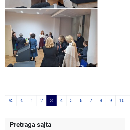
1
2
3
4
5
6
7
8
9
10
Strana 3 od 11
Pretraga sajta