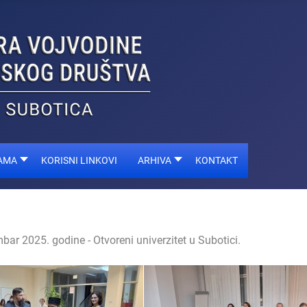
AMA
KORISNI LINKOVI
ARHIVA
KONTAKT
ar 2025. godine - Otvoreni univerzitet u Subotici.