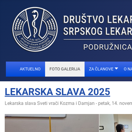
AKTUELNO
FOTO GALERIJA
ZA ČLANOVE
O N
LEKARSKA SLAVA 2025
Lekarska slava Sveti vrači Kozma i Damjan - petak, 14. novemb