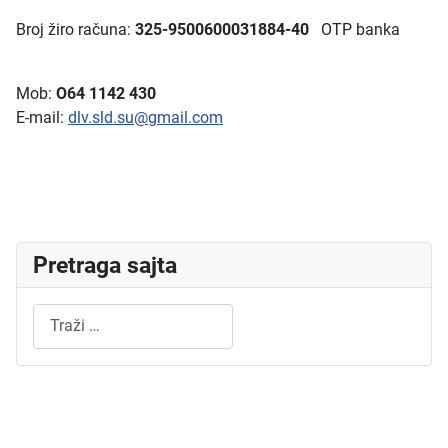
Broj žiro računa:
325-9500600031884-40
OTP banka
Mob:
O64 1142 430
E-mail:
dlv.sld.su@gmail.com
Pretraga sajta
Pretraži