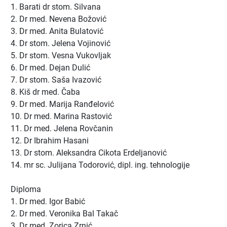
1. Barati dr stom. Silvana
2. Dr med. Nevena Božović
3. Dr med. Anita Bulatović
4. Dr stom. Jelena Vojinović
5. Dr stom. Vesna Vukovljak
6. Dr med. Dejan Dulić
7. Dr stom. Saša Ivazović
8. Kiš dr med. Čaba
9. Dr med. Marija Ranđelović
10. Dr med. Marina Rastović
11. Dr med. Jelena Rovčanin
12. Dr Ibrahim Hasani
13. Dr stom. Aleksandra Cikota Erdeljanović
14. mr sc. Julijana Todorović, dipl. ing. tehnologije
Diploma
1. Dr med. Igor Babić
2. Dr med. Veronika Bal Takač
3. Dr med. Zorica Zrnić