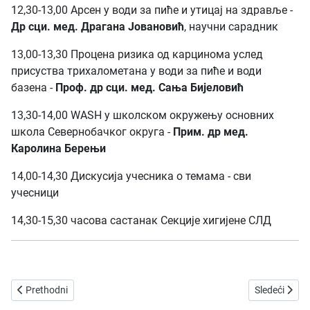
12,30-13,00 Арсен у води за пиће и утицај на здравље -
Др сци. мед. Драгана Јовановић
, научни сарадник
13,00-13,30 Процена ризика од карцинома услед
присуства трихалометана у води за пиће и води
базена -
Проф. др сци. мед. Сања Бијеловић
13,30-14,00 WASH у школском окружењу основних
школа Севернобачког округа -
Прим. др мед.
Каролина Берењи
14,00-14,30 Дискусија учесника о темама - сви
учeсници
14,30-15,30 часова састанак Секције хигијене СЛД
Prethodni članak: „Hepatitis C u Srbiji – faktori rizika, skrining i leč
Sledeći člana
Prethodni
Sledeći