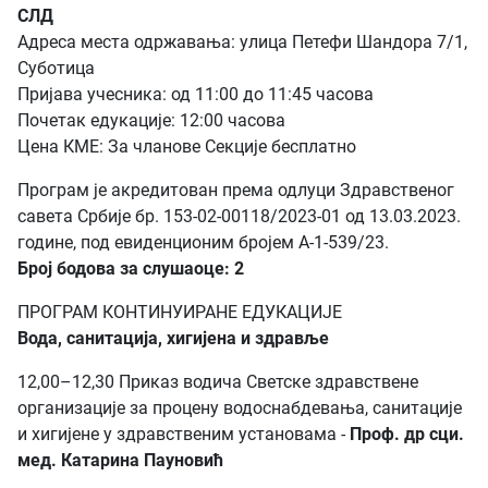
СЛД
Адреса места одржавања: улица Петефи Шандора 7/1,
Суботица
Пријава учесника: од 11:00 до 11:45 часова
Почетак едукације: 12:00 часова
Цена КМЕ: За чланове Секције бесплатно
Програм је акредитован према одлуци Здравственог
савета Србије бр. 153-02-00118/2023-01 од 13.03.2023.
године, под евиденционим бројем А-1-539/23.
Број бодова за слушаоце: 2
ПРОГРАМ КОНТИНУИРАНЕ ЕДУКАЦИЈЕ
Вода, санитација, хигијена и здравље
12,00–12,30 Приказ водича Светске здравствене
организације за процену водоснабдевања, санитације
и хигијене у здравственим установама -
Проф. др сци.
мед. Катарина Пауновић